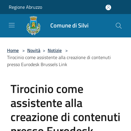
Salta al contenuto principale
Regione Abruzzo
Comune di Silvi
Home
>
Novità
>
Notizie
>
Tirocinio come assistente alla creazione di contenuti
presso Eurodesk Brussels Link
Tirocinio come
assistente alla
creazione di contenuti
presso Eurodesk