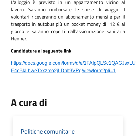
L’alloggio è previsto in un appartamento vicino al
lavoro. Saranno rimborsate le spese di viaggio. I
volontari riceveranno un abbonamento mensile per il
trasporto in autobus più un pocket money di 12 € al
giorno e saranno coperti dall’assicurazione sanitaria
Henner.
Candidature al seguente link
:
https://docs.google.com/forms/d/e/1FAIpQLSc1QAGJsxL
E4cBkLhweTxxzmo2jLDbIt3VPg/viewform?pli=1
A cura di
Politiche comunitarie