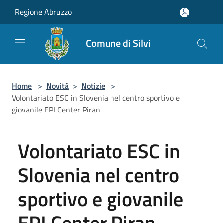
Salta al contenuto principale
Regione Abruzzo
Comune di Silvi
Home
>
Novità
>
Notizie
>
Volontariato ESC in Slovenia nel centro sportivo e
giovanile EPI Center Piran
Volontariato ESC in
Slovenia nel centro
sportivo e giovanile
EPI Center Piran