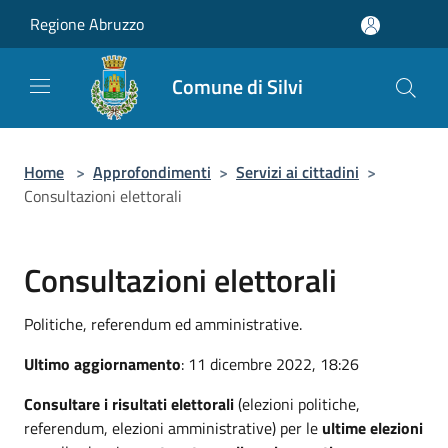
Salta al contenuto principale
Regione Abruzzo
Comune di Silvi
Home
>
Approfondimenti
>
Servizi ai cittadini
>
Consultazioni elettorali
Consultazioni elettorali
Politiche, referendum ed amministrative.
Ultimo aggiornamento
: 11 dicembre 2022, 18:26
Consultare i risultati elettorali
(elezioni politiche,
referendum, elezioni amministrative) per le
ultime elezioni