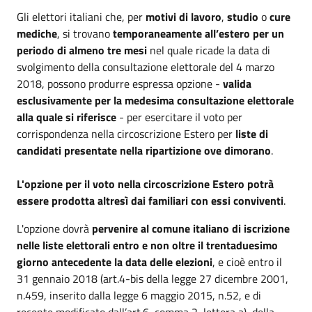
Gli elettori italiani che, per
motivi di lavoro
,
studio
o
cure
mediche
, si trovano
temporaneamente all’estero per un
periodo di almeno tre mesi
nel quale ricade la data di
svolgimento della consultazione elettorale del 4 marzo
2018, possono produrre espressa opzione -
valida
esclusivamente per la medesima consultazione elettorale
alla quale si riferisce
- per esercitare il voto per
corrispondenza nella circoscrizione Estero per
liste di
candidati presentate nella ripartizione ove dimorano
.
L'opzione per il voto nella circoscrizione Estero potrà
essere prodotta altresì dai familiari con essi conviventi
.
L'opzione dovrà
pervenire al comune italiano di iscrizione
nelle liste elettorali entro e non oltre il trentaduesimo
giorno antecedente la data delle elezioni
, e cioè entro il
31 gennaio 2018 (art.4-bis della legge 27 dicembre 2001,
n.459, inserito dalla legge 6 maggio 2015, n.52, e di
recente modificato dall’art.6, comma 2, lettera a), della