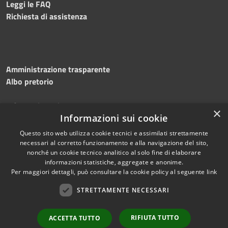
Leggi le FAQ
Richiesta di assistenza
Amministrazione trasparente
Albo pretorio
Informativa privacy
×
Informazioni sui cookie
Note legali
Dichiarazione di accessibilità
Questo sito web utilizza cookie tecnici e assimilati strettamente
necessari al corretto funzionamento e alla navigazione del sito,
nonché un cookie tecnico analitico al solo fine di elaborare
informazioni statistiche, aggregate e anonime.
Per maggiori dettagli, può consultare la cookie policy al seguente
link
RSS
Copyright © 2026 • Comune di
Accessibilità
STRETTAMENTE NECESSARI
Silvi • Powered by
Privacy
Municipium
Accesso
•
Cookie
redazione
RIFIUTA TUTTO
ACCETTA TUTTO