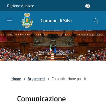
Salta al contenuto principale
Regione Abruzzo
Comune di Silvi
Home
>
Argomenti
>
Comunicazione politica
Comunicazione