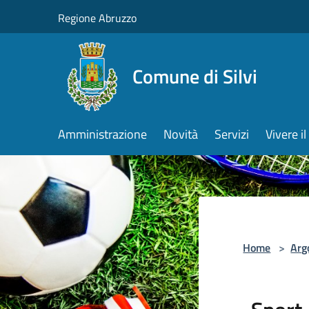
Salta al contenuto principale
Regione Abruzzo
Comune di Silvi
Amministrazione
Novità
Servizi
Vivere 
Home
>
Arg