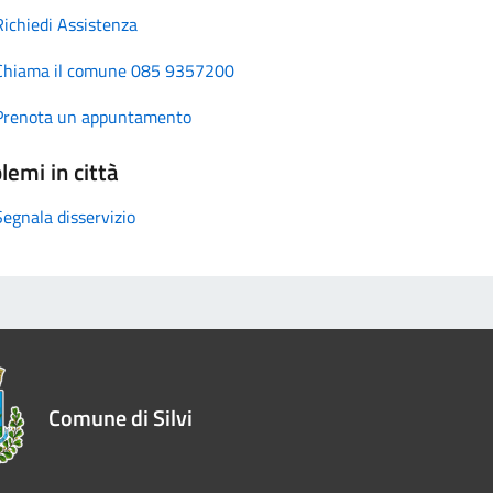
Richiedi Assistenza
Chiama il comune 085 9357200
Prenota un appuntamento
lemi in città
Segnala disservizio
Comune di Silvi