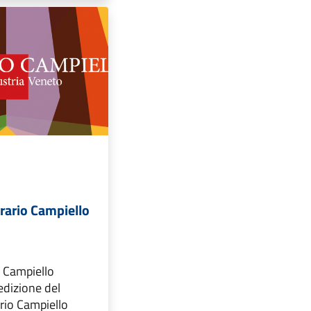
rario Campiello
l Campiello
edizione del
rio Campiello