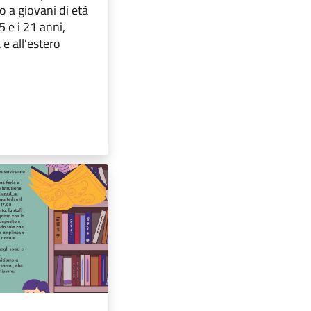
o a giovani di età
5 e i 21 anni,
a e all’estero