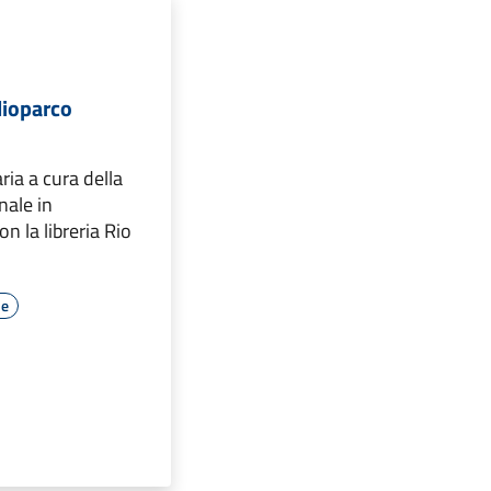
blioparco
ria a cura della
nale in
n la libreria Rio
le