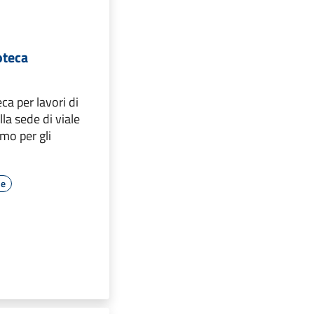
oteca
ca per lavori di
a sede di viale
amo per gli
le