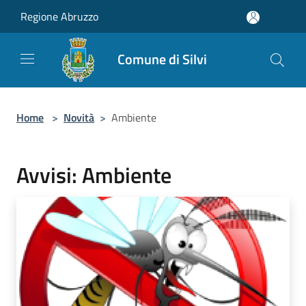
Salta al contenuto principale
Regione Abruzzo
Comune di Silvi
Home
>
Novità
>
Ambiente
Avvisi: Ambiente