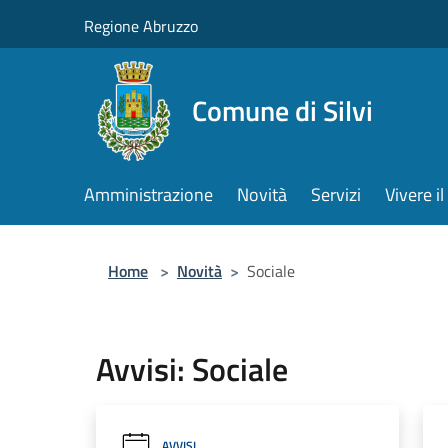
Salta al contenuto principale
Regione Abruzzo
Comune di Silvi
Amministrazione
Novità
Servizi
Vivere 
Home
>
Novità
>
Sociale
Avvisi: Sociale
AVVISI