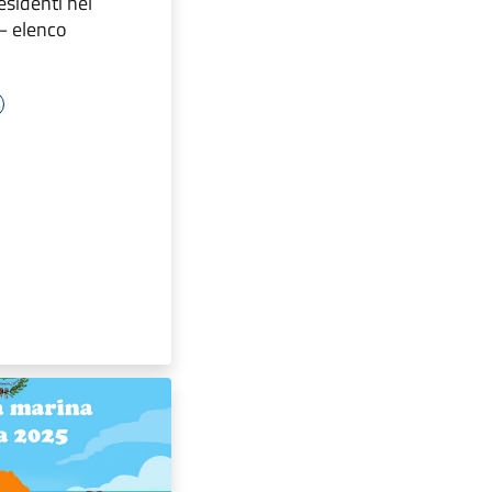
esidenti nel
– elenco