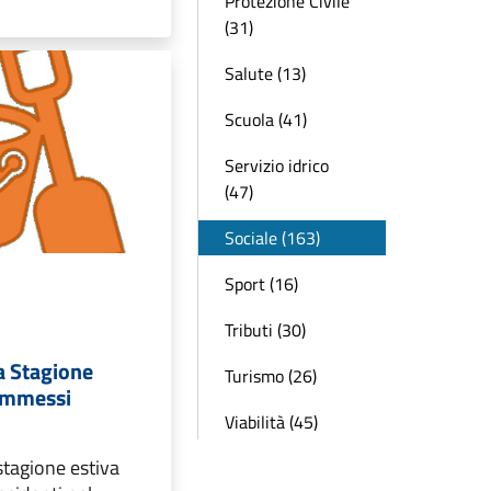
Protezione Civile
(31)
Salute (13)
Scuola (41)
Servizio idrico
(47)
Sociale (163)
Sport (16)
Tributi (30)
a Stagione
Turismo (26)
Ammessi
Viabilità (45)
stagione estiva