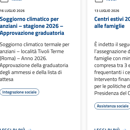
16 LUGLIO 2026
13 LUGLIO 2026
Soggiorno climatico per
Centri estivi 2
anziani – stagione 2026 –
alle famiglie
Approvazione graduatoria
Soggiorno climatico termale per
È indetto il seg
anziani – località Tivoli Terme
l’assegnazione di
(Roma) – Anno 2026.
famiglie con min
Approvazione della graduatoria
compresa tra 3 
degli ammessi e della lista di
frequentanti i ce
attesa
Intervento finan
per le politiche 
Integrazione sociale
Presidenza del C
Assistenza sociale
LEGGI DI PIÙ
LEGGI DI PIÙ