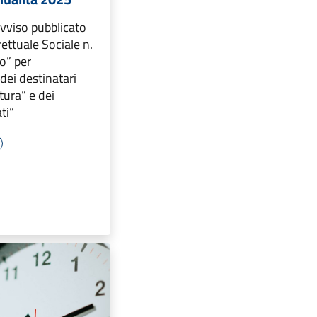
avviso pubblicato
rettuale Sociale n.
o” per
 dei destinatari
tura” e dei
ti”