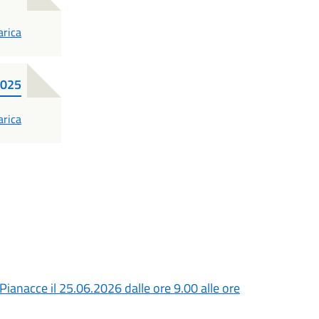
F
arica
2025
F
arica
 Pianacce il 25.06.2026 dalle ore 9.00 alle ore