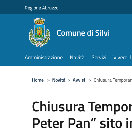
Salta al contenuto principale
Regione Abruzzo
Comune di Silvi
Amministrazione
Novità
Servizi
Vivere 
Home
>
Novità
>
Avvisi
>
Chiusura Temporane
Chiusura Tempor
Peter Pan” sito in