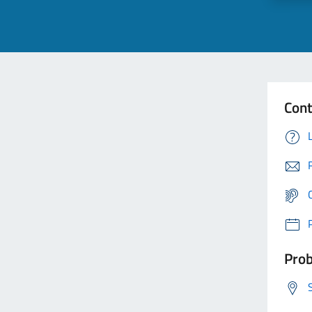
Cont
Prob