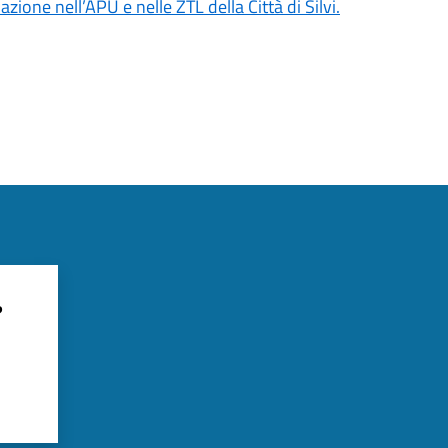
ione nell’APU e nelle ZTL della Città di Silvi.
?