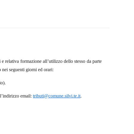
 e relativa formazione all’utilizzo dello stesso da parte
o nei seguenti giorni ed orari:
io).
l’indirizzo email:
tributi@comune.silvi.te.it
.