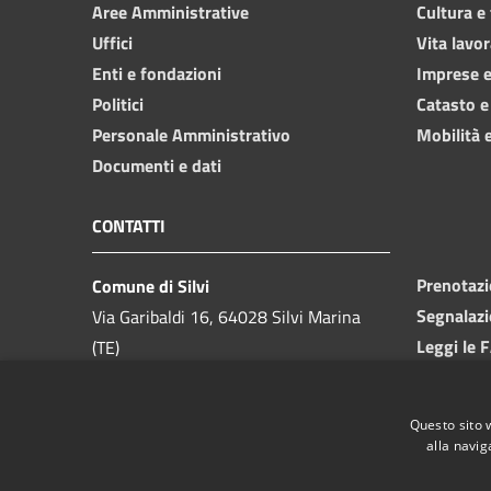
Aree Amministrative
Cultura e
Uffici
Vita lavor
Enti e fondazioni
Imprese 
Politici
Catasto e
Personale Amministrativo
Mobilità e
Documenti e dati
CONTATTI
Prenotaz
Comune di Silvi
Segnalazi
Via Garibaldi 16, 64028 Silvi Marina
Leggi le 
(TE)
Richiesta
Telefono:
085 9357200
Codice Fiscale:
81000550673
Questo sito 
Partita IVA:
00175740679
alla navig
PEC: