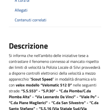
A cura di
Allegati
Contenuti correlati
Descrizione
Si informa che nell’ambito delle iniziative tese a
contrastare il fenomeno connesso al mancato rispetto
dei limiti di velocità la Polizia Locale di Silvi provvederà
a disporre controlli elettronici della velocità a mezzo
apparecchio “
Scout Speed
” in modalità dinamica e/o
con
velox modello “Velomatic 512 D”
nelle seguenti
strade:
“S.S.553” - “S.P.30” - “C.da Piomba/C.da
Piomba Alta” - “Via Leonardo Da Vinci” - “Viale Po” -
“C.da Piane Maglierici” - “C.da San Silvestro” - “C.da
Santo Stefano” - “S.S.16 (Via Statale Sud/Via