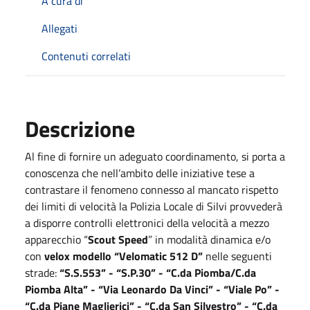
A cura di
Allegati
Contenuti correlati
Descrizione
Al fine di fornire un adeguato coordinamento, si porta a
conoscenza che nell’ambito delle iniziative tese a
contrastare il fenomeno connesso al mancato rispetto
dei limiti di velocità la Polizia Locale di Silvi provvederà
a disporre controlli elettronici della velocità a mezzo
apparecchio “
Scout Speed
” in modalità dinamica e/o
con
velox modello “Velomatic 512 D”
nelle seguenti
strade:
“S.S.553” - “S.P.30” - “C.da Piomba/C.da
Piomba Alta” - “Via Leonardo Da Vinci” - “Viale Po” -
“C.da Piane Maglierici” - “C.da San Silvestro” - “C.da