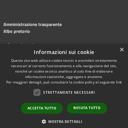
Amministrazione trasparente
Albo pretorio
Informativa privacy
×
Note legali
Informazioni sui cookie
Dichiarazione di accessibilità
Questo sito web utilizza cookie tecnici e assimilati strettamente
necessari al corretto funzionamento e alla navigazione del sito,
nonché un cookie tecnico analitico al solo fine di elaborare
informazioni statistiche, aggregate e anonime.
Per maggiori dettagli, può consultare la cookie policy al seguente
link
RSS
Copyright © 2026 • Comune di
Accessibilità
Silvi • Powered by
STRETTAMENTE NECESSARI
Privacy
Municipium
Accesso
•
Cookie
redazione
RIFIUTA TUTTO
ACCETTA TUTTO
Mappa del sito
Area dipendenti
MOSTRA DETTAGLI