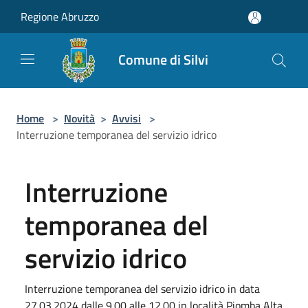
Salta al contenuto principale
Regione Abruzzo
Comune di Silvi
Home
>
Novità
>
Avvisi
>
Interruzione temporanea del servizio idrico
Interruzione
temporanea del
servizio idrico
Interruzione temporanea del servizio idrico in data
27.03.2024 dalle 9.00 alle 12.00 in località Piomba Alta