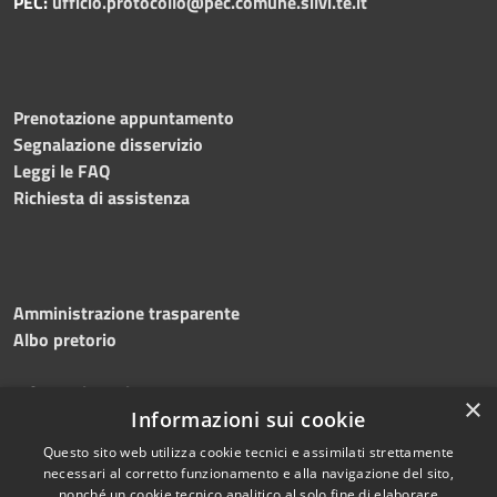
PEC:
ufficio.protocollo@pec.comune.silvi.te.it
Prenotazione appuntamento
Segnalazione disservizio
Leggi le FAQ
Richiesta di assistenza
Amministrazione trasparente
Albo pretorio
Informativa privacy
×
Note legali
Informazioni sui cookie
Dichiarazione di accessibilità
Questo sito web utilizza cookie tecnici e assimilati strettamente
necessari al corretto funzionamento e alla navigazione del sito,
nonché un cookie tecnico analitico al solo fine di elaborare