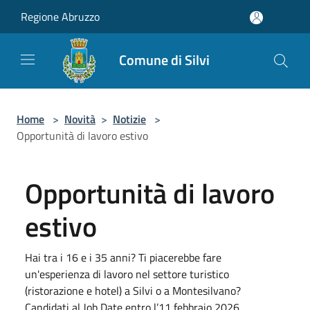
Salta al contenuto principale
Regione Abruzzo
Comune di Silvi
Home
>
Novità
>
Notizie
>
Opportunità di lavoro estivo
Opportunità di lavoro
estivo
Hai tra i 16 e i 35 anni? Ti piacerebbe fare
un'esperienza di lavoro nel settore turistico
(ristorazione e hotel) a Silvi o a Montesilvano?
Candidati al Job Date entro l’11 febbraio 2026