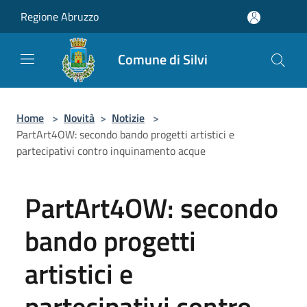
Salta al contenuto principale
Regione Abruzzo
Comune di Silvi
Home
>
Novità
>
Notizie
>
PartArt4OW: secondo bando progetti artistici e
partecipativi contro inquinamento acque
PartArt4OW: secondo
bando progetti
artistici e
partecipativi contro