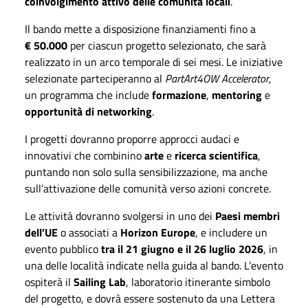
coinvolgimento attivo delle comunità locali
.
Il bando mette a disposizione finanziamenti fino a
€
50.000
per ciascun progetto selezionato, che sarà
realizzato in un arco temporale di sei mesi. Le iniziative
selezionate parteciperanno al
PartArt4OW Accelerator
,
un programma che include
formazione
,
mentoring
e
opportunità di networking
.
I progetti dovranno proporre approcci audaci e
innovativi che combinino
arte
e
ricerca scientifica
,
puntando non solo sulla sensibilizzazione, ma anche
sull’attivazione delle comunità verso azioni concrete.
Le attività dovranno svolgersi in uno dei
Paesi membri
dell’UE
o associati a
Horizon Europe
, e includere un
evento pubblico
tra il 21 giugno e il 26 luglio 2026
, in
una delle località indicate nella guida al bando. L’evento
ospiterà il
Sailing Lab
, laboratorio itinerante simbolo
del progetto, e dovrà essere sostenuto da una Lettera