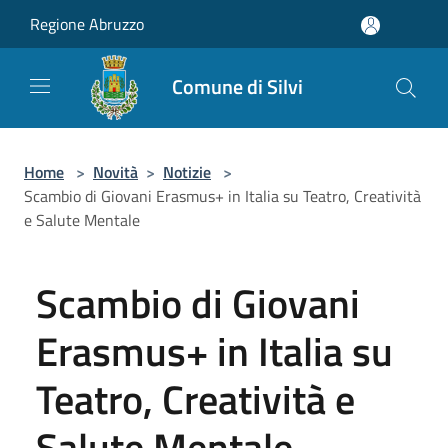
Salta al contenuto principale
Regione Abruzzo
Comune di Silvi
Home
>
Novità
>
Notizie
>
Scambio di Giovani Erasmus+ in Italia su Teatro, Creatività
e Salute Mentale
Scambio di Giovani
Erasmus+ in Italia su
Teatro, Creatività e
Salute Mentale