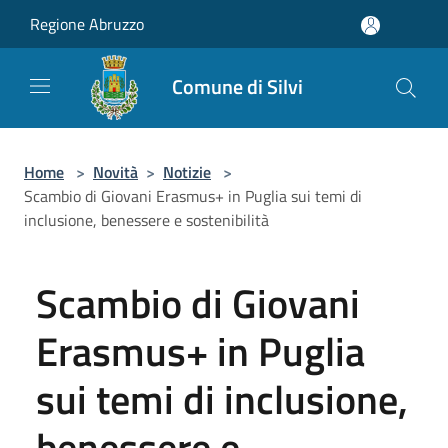
Salta al contenuto principale
Regione Abruzzo
Comune di Silvi
Home
>
Novità
>
Notizie
>
Scambio di Giovani Erasmus+ in Puglia sui temi di
inclusione, benessere e sostenibilità
Scambio di Giovani
Erasmus+ in Puglia
sui temi di inclusione,
benessere e