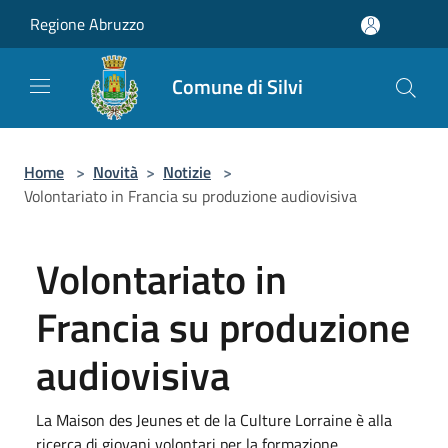
Salta al contenuto principale
Regione Abruzzo
Comune di Silvi
Home
>
Novità
>
Notizie
>
Volontariato in Francia su produzione audiovisiva
Volontariato in
Francia su produzione
audiovisiva
La Maison des Jeunes et de la Culture Lorraine è alla
ricerca di giovani volontari per la formazione