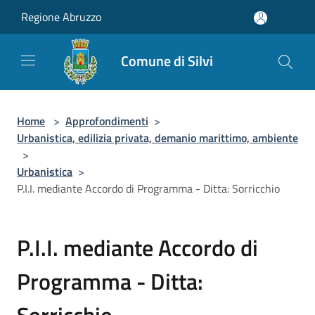
Salta al contenuto principale
Regione Abruzzo
Comune di Silvi
Home
>
Approfondimenti
>
Urbanistica, edilizia privata, demanio marittimo, ambiente
>
Urbanistica
>
P.I.I. mediante Accordo di Programma - Ditta: Sorricchio
P.I.I. mediante Accordo di
Programma - Ditta:
Sorricchio