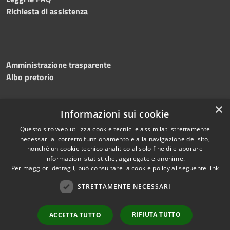
Richiesta di assistenza
Amministrazione trasparente
Albo pretorio
Informativa privacy
×
Informazioni sui cookie
Note legali
Dichiarazione di accessibilità
Questo sito web utilizza cookie tecnici e assimilati strettamente
necessari al corretto funzionamento e alla navigazione del sito,
nonché un cookie tecnico analitico al solo fine di elaborare
informazioni statistiche, aggregate e anonime.
Per maggiori dettagli, può consultare la cookie policy al seguente
link
RSS
Copyright © 2026 • Comune di
Accessibilità
STRETTAMENTE NECESSARI
Silvi • Powered by
Privacy
Municipium
Accesso
•
Cookie
redazione
RIFIUTA TUTTO
ACCETTA TUTTO
Mappa del sito