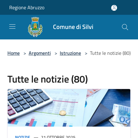
Salta al contenuto principale
Regione Abruzzo
Comune di Silvi
Home
>
Argomenti
>
Istruzione
>
Tutte le notizie (80)
Tutte le notizie (80)
NOTIZIE
21 OTTOBRE 2025