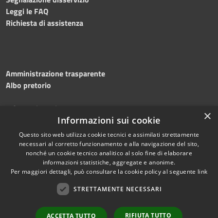
Leggi le FAQ
Richiesta di assistenza
Amministrazione trasparente
Albo pretorio
Informativa privacy
×
Informazioni sui cookie
Note legali
Dichiarazione di accessibilità
Questo sito web utilizza cookie tecnici e assimilati strettamente
necessari al corretto funzionamento e alla navigazione del sito,
nonché un cookie tecnico analitico al solo fine di elaborare
informazioni statistiche, aggregate e anonime.
Per maggiori dettagli, può consultare la cookie policy al seguente
link
RSS
Copyright © 2026 • Comune di
Accessibilità
STRETTAMENTE NECESSARI
Silvi • Powered by
Privacy
Municipium
Accesso
•
Cookie
redazione
RIFIUTA TUTTO
ACCETTA TUTTO