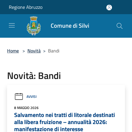
Salta al contenuto principale
Regione Abruzzo
Comune di Silvi
Home
>
Novità
>
Bandi
Novità: Bandi
AVVISI
8 MAGGIO 2026
Salvamento nei tratti di litorale destinati
alla libera fruizione – annualità 2026:
manifestazione di interesse