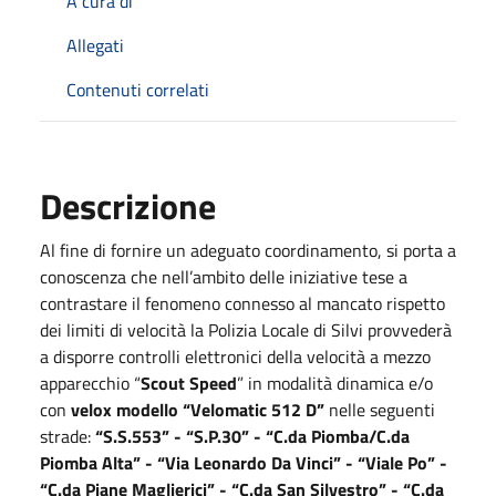
A cura di
Allegati
Contenuti correlati
Descrizione
Al fine di fornire un adeguato coordinamento, si porta a
conoscenza che nell’ambito delle iniziative tese a
contrastare il fenomeno connesso al mancato rispetto
dei limiti di velocità la Polizia Locale di Silvi provvederà
a disporre controlli elettronici della velocità a mezzo
apparecchio “
Scout Speed
” in modalità dinamica e/o
con
velox modello “Velomatic 512 D”
nelle seguenti
strade:
“S.S.553” - “S.P.30” - “C.da Piomba/C.da
Piomba Alta” - “Via Leonardo Da Vinci” - “Viale Po” -
“C.da Piane Maglierici” - “C.da San Silvestro” - “C.da