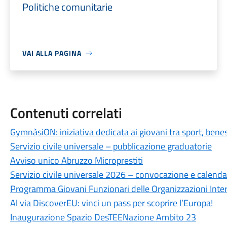
Politiche comunitarie
VAI ALLA PAGINA
Contenuti correlati
GymnàsiON: iniziativa dedicata ai giovani tra sport, bene
Servizio civile universale – pubblicazione graduatorie
Avviso unico Abruzzo Microprestiti
Servizio civile universale 2026 – convocazione e calenda
Programma Giovani Funzionari delle Organizzazioni Inte
Al via DiscoverEU: vinci un pass per scoprire l’Europa!
Inaugurazione Spazio DesTEENazione Ambito 23