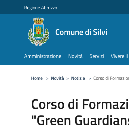
Salta al contenuto principale
Regione Abruzzo
Comune di Silvi
Amministrazione
Novità
Servizi
Vivere 
Home
>
Novità
>
Notizie
>
Corso di Formazi
Corso di Formaz
"Green Guardian