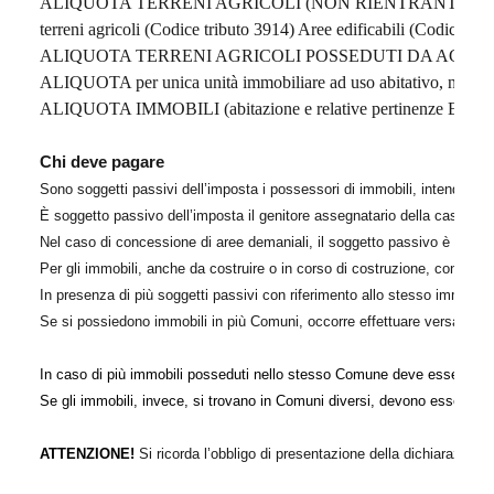
ALIQUOTA TERRENI AGRICOLI (NON RIENTRANTI NELLE 
terreni agricoli (Codice tributo 3914) Aree edificabili (Codice tri
ALIQUOTA TERRENI AGRICOLI POSSEDUTI DA AGRICOLTORI D
ALIQUOTA per unica unità immobiliare ad uso abitativo, no
ALIQUOTA IMMOBILI (abitazione e relative pertinenze ESCLUS
Chi deve pagare
Sono soggetti passivi dell’imposta i possessori di immobili, intendendosi pe
È soggetto passivo dell’imposta il genitore assegnatario della casa famili
Nel caso di concessione di aree demaniali, il soggetto passivo è il con
Per gli immobili, anche da costruire o in corso di costruzione, concessi in
In presenza di più soggetti passivi con riferimento allo stesso immobile,
Se si possiedono immobili in più Comuni, occorre effettuare versamenti
In caso di più immobili posseduti nello stesso Comune deve essere eff
Se gli immobili, invece, si trovano in Comuni diversi, devono essere ef
ATTENZIONE!
Si ricorda l’obbligo di presentazione della dichiarazione