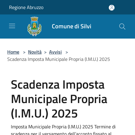
Salta al contenuto principale
Regione Abruzzo
Comune di Silvi
Home
>
Novità
>
Avvisi
>
Scadenza Imposta Municipale Propria (I.M.U.) 2025
Scadenza Imposta
Municipale Propria
(I.M.U.) 2025
Imposta Municipale Propria (I.M.U.) 2025 Termine di
scadenza per il versamento dell’acconto fissato al