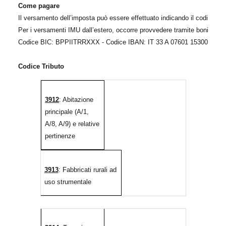
Come pagare
Il versamento dell’imposta può essere effettuato indicando il codice ca
Per i versamenti IMU dall’estero, occorre provvedere tramite bonifico b
Codice BIC: BPPIITRRXXX - Codice IBAN: IT 33 A 07601 15300 0000
Codice Tributo
3912
: Abitazione
principale (A/1,
A/8, A/9) e relative
pertinenze
3913
: Fabbricati rurali ad
uso strumentale