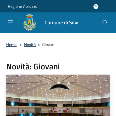
Salta al contenuto principale
Regione Abruzzo
Comune di Silvi
Home
>
Novità
>
Giovani
Novità: Giovani