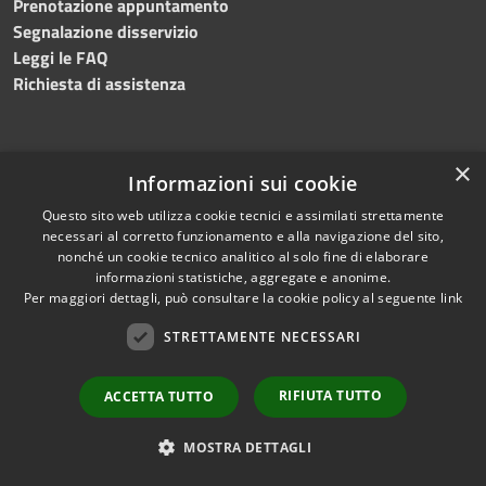
Prenotazione appuntamento
Segnalazione disservizio
Leggi le FAQ
Richiesta di assistenza
×
Informazioni sui cookie
Amministrazione trasparente
Questo sito web utilizza cookie tecnici e assimilati strettamente
Albo pretorio
necessari al corretto funzionamento e alla navigazione del sito,
nonché un cookie tecnico analitico al solo fine di elaborare
Informativa privacy
informazioni statistiche, aggregate e anonime.
Note legali
Per maggiori dettagli, può consultare la cookie policy al seguente
link
Dichiarazione di accessibilità
STRETTAMENTE NECESSARI
RIFIUTA TUTTO
ACCETTA TUTTO
RSS
Copyright © 2026 • Comune di
MOSTRA DETTAGLI
Accessibilità
Silvi • Powered by
Privacy
Municipium
Accesso
•