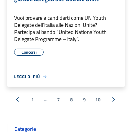
Vuoi provare a candidarti come UN Youth
Delegate dell’Italia alle Nazioni Unite?
Partecipa al bando “United Nations Youth
Delegate Programme – Italy”.
Concorsi
LEGGI DI PIÙ
1
...
7
8
9
10
« Precedente
Successi
Categorie